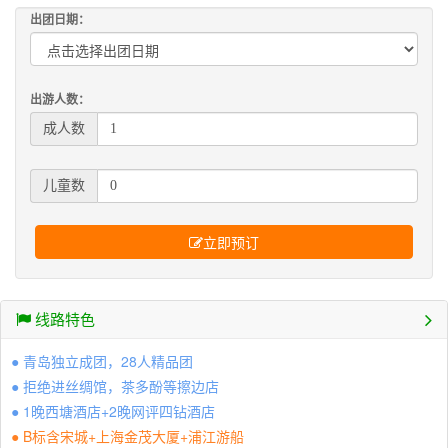
出团日期：
出游人数：
成人数
儿童数
立即预订
线路特色
● 青岛独立成团，28人精品团
● 拒绝进丝绸馆，茶多酚等擦边店
● 1晚西塘酒店+2晚网评四钻酒店
● B标含宋城+上海金茂大厦+浦江游船