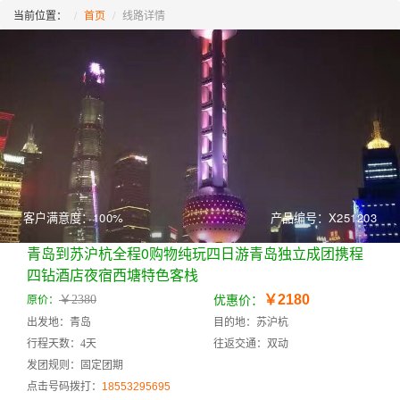
当前位置：
首页
线路详情
客户满意度：100%
产品编号：X251203
青岛到苏沪杭全程0购物纯玩四日游青岛独立成团携程
四钻酒店夜宿西塘特色客栈
￥2180
￥2380
原价：
优惠价：
出发地：青岛
目的地：苏沪杭
行程天数：4天
往返交通：双动
发团规则：固定团期
点击号码拨打：
18553295695