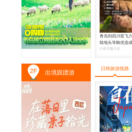
青岛到四川双飞六
陆地头等舱优选
行程天数:6天
日韩旅游线路
2F
出境跟团游