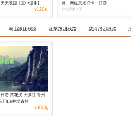
，天天发团【空中漫步】
路，网红景点打卡一日游
120
行程天数:1天
¥
起
泰山跟团线路
蓬莱跟团线路
威海跟团线路
日游 黄花溪 天缘谷 青州
 云门山/井塘古村
380
¥
起