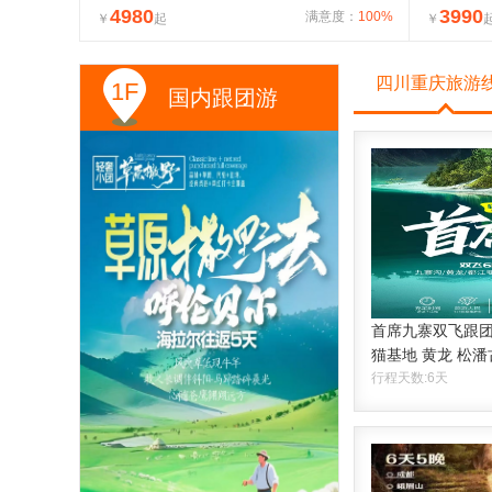
4980
3990
满意度：
100%
￥
起
乌江画廊
￥
四川重庆旅游
1F
国内跟团游
首席九寨双飞跟
猫基地 黄龙 松潘
行程天数:6天