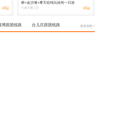
桥+金沙滩+摩天轮纯玩休闲一日游
0
0
行程天数:1天
¥
起
¥
起
淄博跟团线路
台儿庄跟团线路
更多线路 >