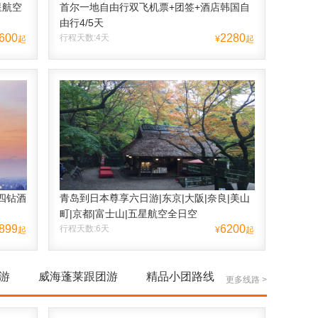
星航空
首尔一地自由行双飞机票+团签+酒店韩国自
由行4/5天
600
2280
行程天数:4天
起
¥
起
四钻酒
青岛到日本尊享六日游|东京|大阪|奈良|美山
町|京都|富士山|五星航空全日空
899
6200
行程天数:6天
起
¥
起
游
威海蓬莱跟团游
精品小团路线
更多线路 >