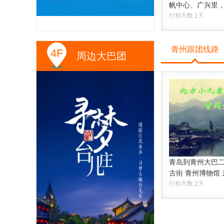
帆中心、广兴里
行程天数:1天
青州跟团线路
4F
周边大巴团
青岛到青州大巴二
古街 青州博物馆
行程天数:2天