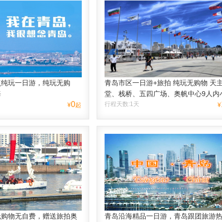
点纯玩一日游，纯玩无购
青岛市区一日游+旅拍 纯玩无购物 天
海
堂、栈桥、五四广场、奥帆中心9人内
0
行程天数:1天
¥
起
¥
无购物无自费，赠送旅拍奥
青岛沿海精品一日游，青岛跟团旅游