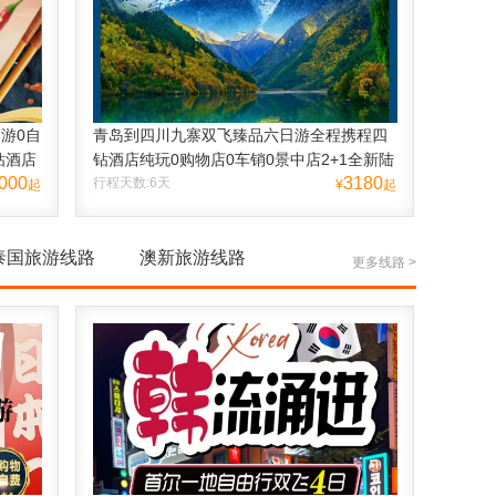
游0自
青岛到四川九寨双飞臻品六日游全程携程四
钻酒店
钻酒店纯玩0购物店0车销0景中店2+1全新陆
000
3180
地头等舱
行程天数:6天
起
¥
起
泰国旅游线路
澳新旅游线路
更多线路 >