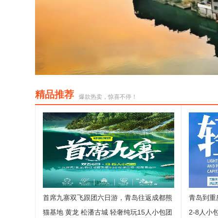
精品推荐
爆款热卖，惊喜不停！
首席九寨双飞跟团六日游，青岛往返成都熊
青岛到重
猫基地 黄龙 松潘古城 轻奢纯玩15人小包团
2-8人小