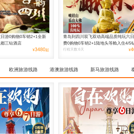
日游0购物0车销2+1全新
青岛到四川双飞双动高端品质纯玩六日
成都三钻酒店
费0购物0车销2+1陆地头等舱入住4/5
3480
4
行程天数:6天
¥
起
¥
欧洲旅游线路
港澳旅游线路
新马旅游线路