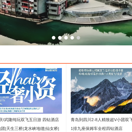
庆/武隆纯玩双飞五日游 四钻酒店
青岛到四川2-8人精致超V小团双
包团|天生三桥|龙水峡地缝|仙女桥|
1排九座保姆车全程四钻酒店