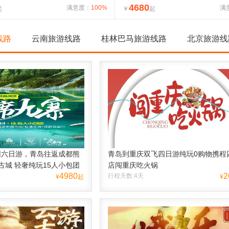
4680
满意度：
100%
满
起
￥
起
线路
云南旅游线路
桂林巴马旅游线路
北京旅游线
团六日游，青岛往返成都熊
青岛到重庆双飞四日游纯玩0购物携程
古城 轻奢纯玩15人小包团
店闯重庆吃火锅
4980
2
行程天数:4天
¥
起
¥