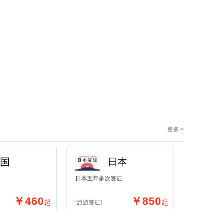
更多 >
国
日本
日本五年多次签证
￥460
￥850
起
起
[旅游签证]