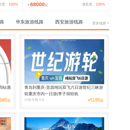
68000
意度：
100%
满意度：
100%
￥
起
路
华东旅游线路
西安旅游线路
更多线路 >
四钻酒
青岛到重庆-宜昌纯玩双飞六日游世纪三峡游
轮重庆市内一日游|李子坝轻轨
680
5180
行程天数:6天
起
¥
起