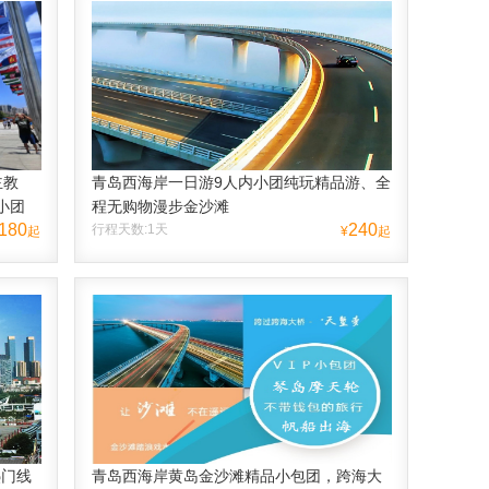
主教
青岛西海岸一日游9人内小团纯玩精品游、全
小团
程无购物漫步金沙滩
180
240
行程天数:1天
起
¥
起
热门线
青岛西海岸黄岛金沙滩精品小包团，跨海大