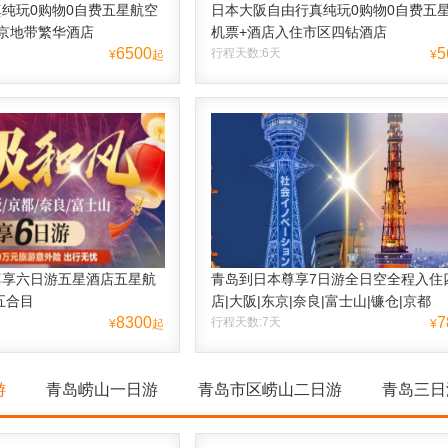
纯玩0购物0自费五星航空
日本大阪自由行真纯玩0购物0自费五
京地带繁华酒店
机票+酒店入住市区四钻酒店
6500
5
行程天数:6天
¥
起
¥
尊享六日游五星酒店五星航
青岛到日本尊享7日游全日空全程入住
五合目
店|大阪|东京|奈良|富士山|镰仓|京都
8300
7
行程天数:7天
¥
起
¥
游
青岛崂山一日游
青岛市区崂山二日游
青岛三日