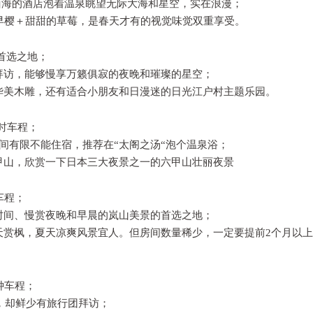
家面海的酒店泡着温泉眺望无际大海和星空，实在浪漫；
早樱＋甜甜的草莓，是春天才有的视觉味觉双重享受。
首选之地；
拜访，能够慢享万籁俱寂的夜晚和璀璨的星空；
华美木雕，还有适合小朋友和日漫迷的日光江户村主题乐园。
时车程；
间有限不能住宿，推荐在“太阁之汤“泡个温泉浴；
甲山，欣赏一下日本三大夜景之一的六甲山壮丽夜景
车程；
时间、慢赏夜晚和早晨的岚山美景的首选之地；
天赏枫，夏天凉爽风景宜人。但房间数量稀少，一定要提前2个月以
钟车程；
美，却鲜少有旅行团拜访；