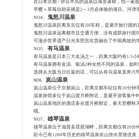
在日本京都 / 伊豆半岛的温泉以海景著称，找一
早樱＋草莓自助采摘是2～3月必体验的项目。河津
鬼怒川温泉
NO4、
鬼怒川温泉距离东京仅有2H车程，是避开旅行团的
鬼怒川温泉远离都市且交通方便，没有成群旅行团
可漫步世界遗产日光东照宫欣赏融合了中国典故的
有马温泉
NO5、
有马温泉是日本三大名汤之一，距离大阪约有1.5小
有马温泉拥有金汤、银汤2种全然不同的温泉，如时
选择从大阪当日往返的话，可以从有马温泉直奔六
岚山温泉
NO6、
岚山温泉位于京都岚山，距离京都车站仅有20分钟
温泉旅馆多位于岚山渡月桥附近，是避开游客集中
岚山温泉地区的酒店多在渡月桥附近，春天赏樱秋
哦。
雄琴温泉
NO7、
雄琴温泉位于滋賀县琵琶湖畔，距离京都仅有20分
距今已有1200年历史的雄琴温泉依山傍水景致优