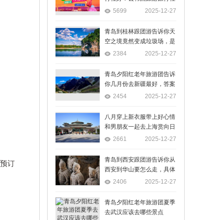
5699
2025-12-27
青岛到桂林跟团游告诉你天
空之境竟然变成垃圾场，是
什么导致了这边环境越来越
2384
2025-12-27
差
青岛夕阳红老年旅游团告诉
你几月份去新疆最好，答案
就是现在
2454
2025-12-27
八月穿上新衣服带上好心情
和男朋友一起去上海赏向日
葵吧
2661
2025-12-27
青岛到西安跟团游告诉你从
上预订
西安到华山要怎么走，具体
的路线是怎么规定的
2406
2025-12-27
青岛夕阳红老年旅游团夏季
去武汉应该去哪些景点