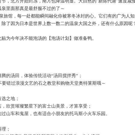
节，北方开始封冻，南方也降温明显。大自然的“新陈代谢”速度减
温泉里面那真是最舒服不过的了～
温泉旅馆，每一处都能瞬间融化你被寒冬冰封的心。它们有的广为人
，除了因为日本是世界上数一数二的温泉大国之外，还有什么原因呢
此贴为今年决不能泡汤的【泡汤计划】做准备鸭。
；
腾的汤田，体验传统活动“汤田搅拌秀”；
，不要错过浪漫文艺的石之教堂和购物天堂奥特莱斯哦～
首选之地；
店，欣赏璀璨繁星下的富士山美景，才算享受；
的过山车和鬼屋，也有适合小朋友的托马斯小火车乐园。
料理；