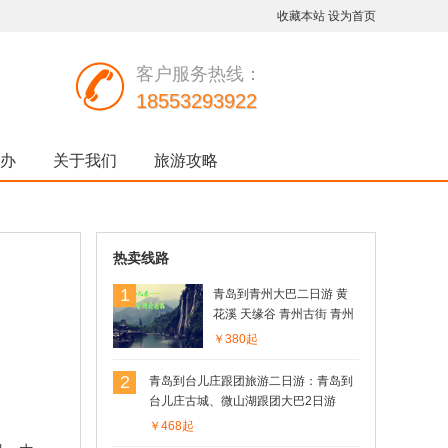
收藏本站
设为首页
客户服务热线：
18553293922
办
关于我们
旅游攻略
热卖线路
1
青岛到青州大巴二日游 黄
花溪 天缘谷 青州古街 青州
博物馆 云门山/井塘古村
￥380起
2
青岛到台儿庄跟团旅游二日游：青岛到
台儿庄古城、微山湖跟团大巴2日游
￥468起