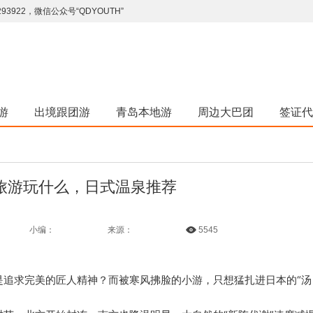
922，微信公众号“QDYOUTH”
游
出境跟团游
青岛本地游
周边大巴团
签证代
旅游玩什么，日式温泉推荐
小编：
来源：
5545
是追求完美的匠人精神？而被寒风拂脸的小游，只想猛扎进日本的“汤