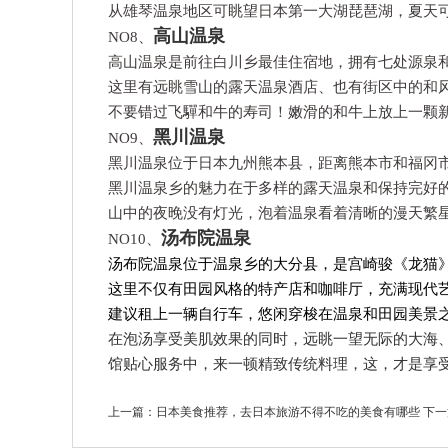
从雄琴温泉地区可眺望日本第一大湖琵琶湖，夏天
高山温泉
NO8、
高山温泉是前往白川乡最佳住宿地，拥有七处源泉和
这里有远眺雪山的露天温泉酒店、也有街区中的和
不要错过飞驒和牛的寿司！嫩滑的和牛上放上一颗
黑川温泉
NO9、
黑川温泉位于日本九州熊本县，距离熊本市和福冈市
黑川温泉乡的魅力在于多样的露天温泉和保持完好
山中的夜晚没有灯光，泡着温泉看着清晰的漫天繁
汤布院温泉
NO10、
汤布院温泉位于温泉乡的大分县，是宫崎骏《龙猫
这里不仅有田园风格的特产店和咖啡厅，充满现代
建议租上一辆自行车，悠闲穿梭在温泉和田园美景
在泡汤享受美肌效果的同时，远眺一望无际的大海
馆贴心服务中，来一顿精致传统料理，这，才是享
上一篇：
日本美食推荐，去日本旅游不得不吃的美食有哪些
下一