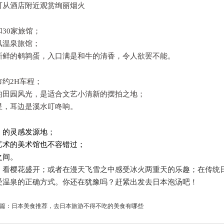
可从酒店附近观赏绚丽烟火
30家旅馆；
风温泉旅馆；
新鲜的鹌鹑蛋，入口满是和牛的清香，令人欲罢不能。
约2H车程；
的田园风光，是适合文艺小清新的摆拍之地；
星，耳边是溪水叮咚响。
》的灵感发源地；
艺术的美术馆也不容错过；
之间。
、看樱花盛开；
或者在漫天飞雪之中感受冰火两重天的乐趣；
在传统
受温泉的正确方式。你还在犹豫吗？赶紧出发去日本泡汤吧！
篇：
日本美食推荐，去日本旅游不得不吃的美食有哪些