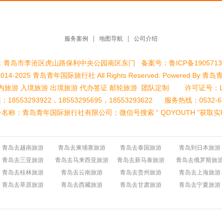
服务案例
地图导航
公司介绍
：青岛市李沧区虎山路保利中央公园南区东门
备案号：
鲁ICP备1905713
© 2014-2025 青岛青年国际旅行社 All Rights Reserved. Powered B
旅游 入境旅游 出境旅游 代办签证 邮轮旅游 团队定制 许可证号：L-SD
18553293922，18553295695，18553293622 服务热线：0532-67
名称：青岛青年国际旅行社有限公司；微信号搜索 “ QDYOUTH ”获取
青岛去越南旅游
青岛去柬埔寨旅游
青岛去泰国旅游
青岛到日本旅游
青岛去三亚旅游
青岛去马来西亚旅游
青岛去新马泰旅游
青岛去俄罗斯旅
青岛去桂林旅游
青岛去云南旅游
青岛去贵州旅游
青岛去上海旅游
青岛去草原旅游
青岛去西藏旅游
青岛去甘肃旅游
青岛去宁夏旅游