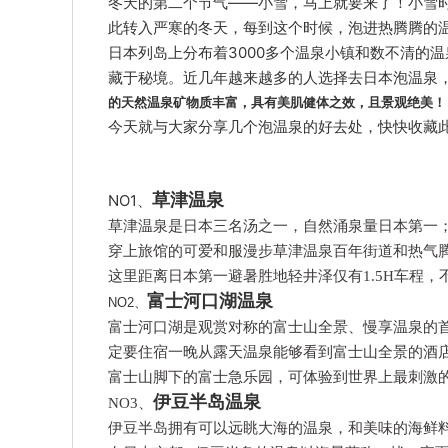
冬天的第二个节气——小雪，马上就要来了！小雪时
此转入严寒的冬天，每到这个时候，泡进热腾腾的
日本列岛上分布着3000多个温泉小镇和数不清的
藏于秘境。近几年越来越多的人选择去日本泡温泉
的天然温泉矿物质丰富，具有美肌健体之效，且景观绝美！
今天就与大家分享几个泡温泉的好去处，快快收藏
草津温泉
NO1、
草津温泉是日本三名汤之一，自然涌泉量日本第一
穿上旅馆的可爱和服漫步草津温泉百年街道和热气腾
这里距离日本第一避暑胜地轻井泽仅有1.5H车程
富士河口湖温泉
NO2、
富士河口湖是观赏对称的富士山全景、慢享温泉的
定要住宿一晚从露天温泉能够看到富士山全景的酒
富士山脚下的富士急乐园，可体验到世界上最刺激
伊豆半岛温泉
NO3、
伊豆半岛拥有可以远眺大海的温泉，和美味的海鲜