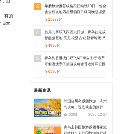
慢，由
3
希腊旅游推荐线路跟团纯玩10日一价全
含全程当地四星级酒店升级两晚悬崖酒
知，有的
店北京出发可配全国联运
￥25999起
？
日本
4
首席九寨双飞跟团六日游，青岛往返成
都熊猫基地 黄龙 松潘古城 轻奢纯玩15
人小包团
￥4980起
5
青岛到香港澳门双飞6日半自由行 春节
寒假港澳亲子旅游攻略含香港海洋公园
门票，港澳各一天自由活动畅玩香港迪
￥6580起
士尼
最新资讯
韩国济州岛跟团旅游，济州
岛攻略，说吃就走的旅行！
6304
2025-12-27
青岛去韩国旅游跟团哪家旅
行社好？去韩国旅游旅行社