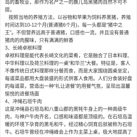
岛的畜牧业，那作为名产之一的鹿儿岛黑猪肉自然不可不
提。
按照当地的养殖方法，以谷物和苹果为饲料养黑猪，养殖
时间达到10-12个月(普通猪6个月)，每一头都是“猪中之
王”。不但营养远高于普通猪，口感也一流，并且没有普通
猪肉的肉腥味，只有满满的鲜香
3、长崎卓袱料理
卓袱料理是能代表长崎文化的菜肴，它是融合了日本料理、
中华料理以及荷兰料理的一桌“和华兰”大餐。特征是，客人
不像传统日式料理那样分餐而食，而是大家围绕圆桌坐定，
每道菜品都用大盘装盛的形式供客人食用。人们分食装好盘
的每道菜，营造出一种“礼让进餐”的用餐气氛，呈现出温馨
愉悦的进餐场面
4、冲绳石垣牛肉
这是冲绳县石垣岛和八重山郡的黑牦牛身上的一种高级牛
肉，与神户牛肉齐名，口感和味道都是顶级的。在石垣岛温
暖的环境下孕育的黑毛和牛，经过精心饲育后就被称为石垣
牛。石垣牛曾经在冲绳峰会上作为主菜上桌，极大地提高了